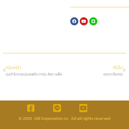
ก่อนหน้า
ถัดไป
ถุงเท้าโดราเอม่อนแฟชั่น ตาตุ่ม สีสด (แพ็ค) SET-2
แคตตาล็อกร่ม
© 2020 JSB Corporation co ., ltd all rights reserved