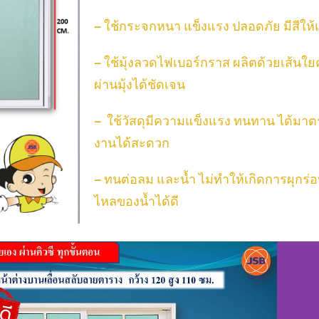
– ใช้กระจกหนา แข็งแรง ปลอดภัย มีสีให
– ใช้มุ้งลวดไฟเบอร์กราส ผลิตด้วยเส้นใย
ผ่านมุ้งได้ชัดเจน
– ใช้วัสดุมีความแข็งแรง ทนทาน ได้มา
งานได้สะดวก
– ทนต่อลม และน้ำ ไม่ทำให้เกิดการผุกร่
ไหลของน้ำได้ดี