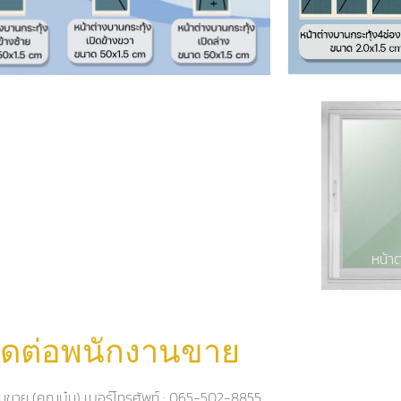
หน้า
ิดต่อพนักงานขาย
นขาย (คุณบุ๋ม) เบอร์โทรศัพท์ : 065-502-8855