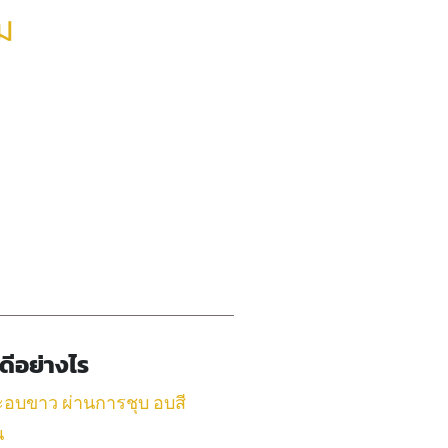
ม
ีดีอย่างไร
ละอบขาว ผ่านการชุบ อบสี
น