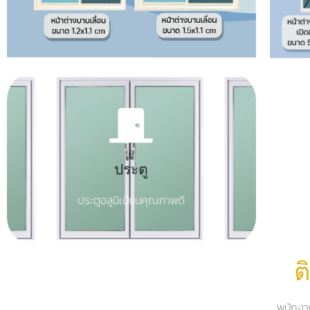
Click Here
ประตู
สั่งซื้อประตู
ประตูอลูมิเนียมคุณภาพดี
ต
พนักงา