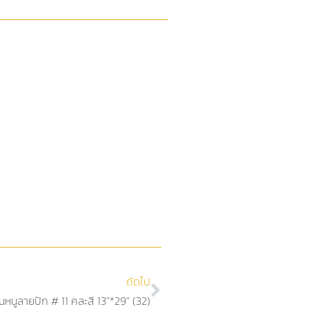
ถัดไป
นหนูลายปัก # 11 คละสี 13″*29″ (32)