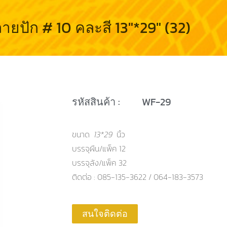
ายปัก # 10 คละสี 13″*29″ (32)
รหัสสินค้า :
WF-29
ขนาด
13*29
นิ้ว
บรรจุผืน/แพ็ค 12
บรรจุลัง/แพ็ค 32
ติดต่อ : 085-135-3622 / 064-183-3573
สนใจติดต่อ