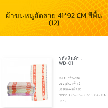
ผ้าขนหนูอัดลาย 41*92 CM สีพื้น
(12)
รหัสสินค้า :
WB-01
ขนาด
41*92cm
บรรจุผืน/แพ็ค12
บรรจุลัง/แพ็ค20
ติดต่อ : 085-135-3622 / 064-183-
3573