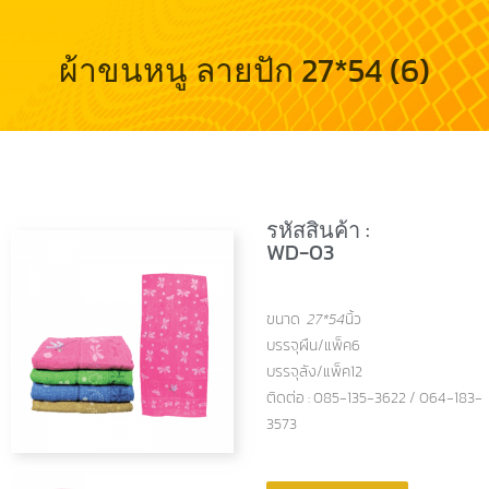
ผ้าขนหนู ลายปัก 27*54 (6)
รหัสสินค้า :
WD-03
ขนาด
27*54
นิ้ว
บรรจุผืน/แพ็ค6
บรรจุลัง/แพ็ค12
ติดต่อ : 085-135-3622 / 064-183-
3573