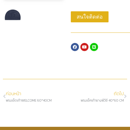
สนใจติดต่อ
ก่อนหน้า
ถัดไป
พรมเช็ดเท้าWELCOME 60*40CM
พรมเช็คเท้ายางพีวีซี 40*60 CM